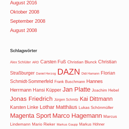
August 2016
Oktober 2008
September 2008
August 2008
Schlagwörter
Carsten Fuß
Christian
Christian Blunck
Alex Schlüter
ARD
DAZN
Straßburger
Florian
Daniel Herzog
Didi Hamann
Hannes
Schmidt-Sommerfeld
Frank Buschmann
Jan Platte
Herrmann
Hansi Küpper
Joachim Hebel
Jonas Friedrich
Kai Dittmann
Jürgen Schmitz
Lothar Matthäus
Karsten Linke
Lukas Schönmüller
Magenta Sport
Marco Hagemann
Marcus
Lindemann
Mario Rieker
Markus Höhner
Markus Gaupp