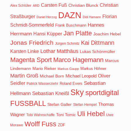
Carsten Fuß
Christian
Christian Blunck
Alex Schlüter
ARD
DAZN
Straßburger
Florian
Daniel Herzog
Didi Hamann
Hannes
Schmidt-Sommerfeld
Frank Buschmann
Jan Platte
Herrmann
Hansi Küpper
Joachim Hebel
Jonas Friedrich
Kai Dittmann
Jürgen Schmitz
Lothar Matthäus
Karsten Linke
Lukas Schönmüller
Magenta Sport
Marco Hagemann
Marcus
Lindemann
Mario Rieker
Markus Höhner
Markus Gaupp
Martin Groß
Oliver
Michael Born
Michael Leopold
Seidler
Sebastian
Roland Evers
Patrick Wasserziehr
Sky
sportdigital
Hellmann
Sebastian Kneißl
FUSSBALL
Stefan Galler
Thomas
Stefan Hempel
Uli Hebel
Wagner
Toni Tomic
Tobi Wahnschaffe
Uwe
Wolff Fuss
ZDF
Morawe