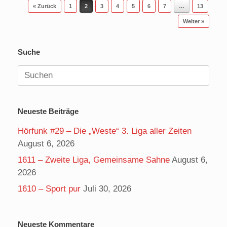
Beitragsnavigation
« Zurück
1
2
3
4
5
6
7
…
13
Weiter »
Suche
Suchen
nach:
Neueste Beiträge
Hörfunk #29 – Die „Weste“ 3. Liga aller Zeiten
August 6, 2026
1611 – Zweite Liga, Gemeinsame Sahne
August 6,
2026
1610 – Sport pur
Juli 30, 2026
Neueste Kommentare