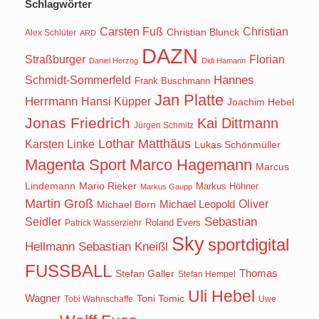
Schlagwörter
Carsten Fuß
Christian
Christian Blunck
Alex Schlüter
ARD
DAZN
Straßburger
Florian
Daniel Herzog
Didi Hamann
Hannes
Schmidt-Sommerfeld
Frank Buschmann
Jan Platte
Herrmann
Hansi Küpper
Joachim Hebel
Jonas Friedrich
Kai Dittmann
Jürgen Schmitz
Lothar Matthäus
Karsten Linke
Lukas Schönmüller
Magenta Sport
Marco Hagemann
Marcus
Lindemann
Mario Rieker
Markus Höhner
Markus Gaupp
Martin Groß
Oliver
Michael Born
Michael Leopold
Seidler
Sebastian
Roland Evers
Patrick Wasserziehr
Sky
sportdigital
Hellmann
Sebastian Kneißl
FUSSBALL
Stefan Galler
Thomas
Stefan Hempel
Uli Hebel
Wagner
Toni Tomic
Tobi Wahnschaffe
Uwe