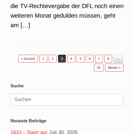
die TV-Rechtevergabe der DFL noch einen
weiteren Monat gedulden müssen, geht
am […]
Beitragsnavigation
« Zurück
1
2
3
4
5
6
7
8
…
22
Weiter »
Suche
Suchen
nach:
Neueste Beiträge
1610 – Sport pur
Juli 30, 2026