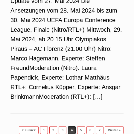
Update vom 27. Mai 2024 Die
Ansetzungen vom 28. Mai 2024 bis zum
30. Mai 2024 UEFA Europa Conference
League, Finale (Nitro/RTL+) Mittwoch, 29.
Mai 2024, ab 20.15 Uhr Olympiakos
Piräus – AC Florenz (21.00 Uhr) Nitro:
Marco Hagemann, Experte: Steffen
FreundModeration (Nitro): Laura
Papendick, Experte: Lothar Matthäus
RTL+: Cornelius Küpper, Experte: Ansgar
BrinkmannModeration (RTL+): […]
Beitragsnavigation
« Zurück
1
2
3
4
5
6
7
Weiter »