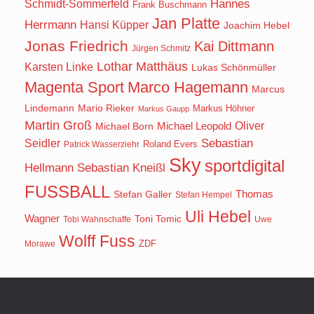
Hannes
Schmidt-Sommerfeld
Frank Buschmann
Jan Platte
Herrmann
Hansi Küpper
Joachim Hebel
Jonas Friedrich
Kai Dittmann
Jürgen Schmitz
Lothar Matthäus
Karsten Linke
Lukas Schönmüller
Magenta Sport
Marco Hagemann
Marcus
Lindemann
Mario Rieker
Markus Höhner
Markus Gaupp
Martin Groß
Oliver
Michael Born
Michael Leopold
Seidler
Sebastian
Roland Evers
Patrick Wasserziehr
Sky
sportdigital
Hellmann
Sebastian Kneißl
FUSSBALL
Stefan Galler
Thomas
Stefan Hempel
Uli Hebel
Wagner
Toni Tomic
Tobi Wahnschaffe
Uwe
Wolff Fuss
ZDF
Morawe