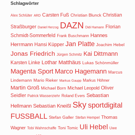
Schlagwörter
Carsten Fuß
Christian
Christian Blunck
Alex Schlüter
ARD
DAZN
Straßburger
Florian
Daniel Herzog
Didi Hamann
Hannes
Schmidt-Sommerfeld
Frank Buschmann
Jan Platte
Herrmann
Hansi Küpper
Joachim Hebel
Jonas Friedrich
Kai Dittmann
Jürgen Schmitz
Lothar Matthäus
Karsten Linke
Lukas Schönmüller
Magenta Sport
Marco Hagemann
Marcus
Lindemann
Mario Rieker
Markus Höhner
Markus Gaupp
Martin Groß
Oliver
Michael Born
Michael Leopold
Seidler
Sebastian
Roland Evers
Patrick Wasserziehr
Sky
sportdigital
Hellmann
Sebastian Kneißl
FUSSBALL
Stefan Galler
Thomas
Stefan Hempel
Uli Hebel
Wagner
Toni Tomic
Tobi Wahnschaffe
Uwe