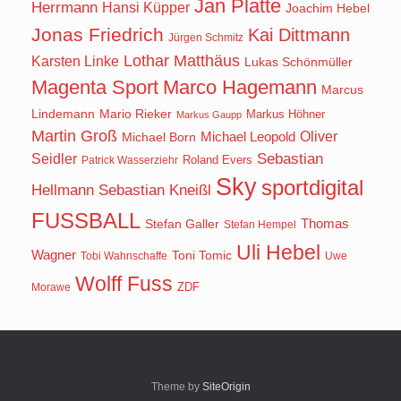
Jan Platte
Herrmann
Hansi Küpper
Joachim Hebel
Jonas Friedrich
Kai Dittmann
Jürgen Schmitz
Lothar Matthäus
Karsten Linke
Lukas Schönmüller
Magenta Sport
Marco Hagemann
Marcus
Lindemann
Mario Rieker
Markus Höhner
Markus Gaupp
Martin Groß
Oliver
Michael Born
Michael Leopold
Seidler
Sebastian
Roland Evers
Patrick Wasserziehr
Sky
sportdigital
Hellmann
Sebastian Kneißl
FUSSBALL
Stefan Galler
Thomas
Stefan Hempel
Uli Hebel
Wagner
Toni Tomic
Tobi Wahnschaffe
Uwe
Wolff Fuss
ZDF
Morawe
Theme by
SiteOrigin