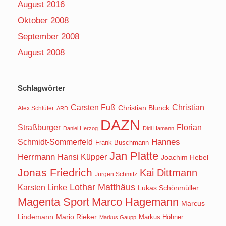
August 2016
Oktober 2008
September 2008
August 2008
Schlagwörter
Carsten Fuß
Christian
Christian Blunck
Alex Schlüter
ARD
DAZN
Straßburger
Florian
Daniel Herzog
Didi Hamann
Hannes
Schmidt-Sommerfeld
Frank Buschmann
Jan Platte
Herrmann
Hansi Küpper
Joachim Hebel
Jonas Friedrich
Kai Dittmann
Jürgen Schmitz
Lothar Matthäus
Karsten Linke
Lukas Schönmüller
Magenta Sport
Marco Hagemann
Marcus
Lindemann
Mario Rieker
Markus Höhner
Markus Gaupp