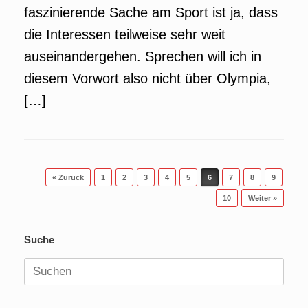
faszinierende Sache am Sport ist ja, dass
die Interessen teilweise sehr weit
auseinandergehen. Sprechen will ich in
diesem Vorwort also nicht über Olympia,
[…]
Beitragsnavigation
« Zurück
1
2
3
4
5
6
7
8
9
10
Weiter »
Suche
Suchen
nach: