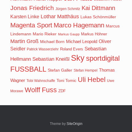
Jonas Friedrich
Kai Dittmann
Jürgen Schmitz
Lothar Matthäus
Karsten Linke
Lukas Schönmüller
Magenta Sport
Marco Hagemann
Marcus
Lindemann
Mario Rieker
Markus Höhner
Markus Gaupp
Martin Groß
Oliver
Michael Born
Michael Leopold
Seidler
Sebastian
Roland Evers
Patrick Wasserziehr
Sky
sportdigital
Hellmann
Sebastian Kneißl
FUSSBALL
Stefan Galler
Thomas
Stefan Hempel
Uli Hebel
Wagner
Toni Tomic
Tobi Wahnschaffe
Uwe
Wolff Fuss
ZDF
Morawe
Theme by
SiteOrigin