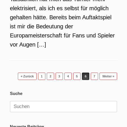
elektrisiert, als ich es selbst für möglich
gehalten hätte. Bereits beim Auftaktspiel
ist mir die Bedeutung der
Europameisterschaft für Fans und Spieler
vor Augen […]
Beitragsnavigation
« Zurück
1
2
3
4
5
6
7
Weiter »
Suche
Suchen
nach:
Neueste Beiträge