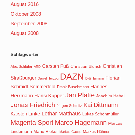
August 2016
Oktober 2008
September 2008
August 2008
Schlagwörter
Carsten Fuß
Christian
Christian Blunck
Alex Schlüter
ARD
DAZN
Straßburger
Florian
Daniel Herzog
Didi Hamann
Hannes
Schmidt-Sommerfeld
Frank Buschmann
Jan Platte
Herrmann
Hansi Küpper
Joachim Hebel
Jonas Friedrich
Kai Dittmann
Jürgen Schmitz
Lothar Matthäus
Karsten Linke
Lukas Schönmüller
Magenta Sport
Marco Hagemann
Marcus
Lindemann
Mario Rieker
Markus Höhner
Markus Gaupp