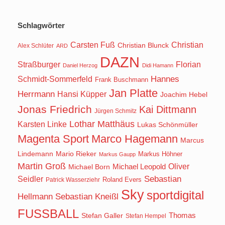
Schlagwörter
Carsten Fuß
Christian
Christian Blunck
Alex Schlüter
ARD
DAZN
Straßburger
Florian
Daniel Herzog
Didi Hamann
Hannes
Schmidt-Sommerfeld
Frank Buschmann
Jan Platte
Herrmann
Hansi Küpper
Joachim Hebel
Jonas Friedrich
Kai Dittmann
Jürgen Schmitz
Lothar Matthäus
Karsten Linke
Lukas Schönmüller
Magenta Sport
Marco Hagemann
Marcus
Lindemann
Mario Rieker
Markus Höhner
Markus Gaupp
Martin Groß
Oliver
Michael Born
Michael Leopold
Seidler
Sebastian
Roland Evers
Patrick Wasserziehr
Sky
sportdigital
Hellmann
Sebastian Kneißl
FUSSBALL
Stefan Galler
Thomas
Stefan Hempel