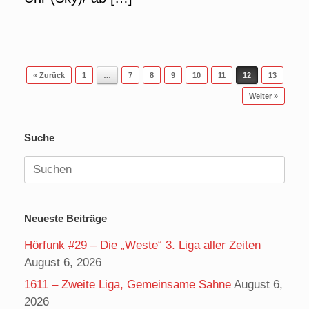
Beitragsnavigation
« Zurück
1
…
7
8
9
10
11
12
13
Weiter »
Suche
Suchen
nach:
Neueste Beiträge
Hörfunk #29 – Die „Weste“ 3. Liga aller Zeiten
August 6, 2026
1611 – Zweite Liga, Gemeinsame Sahne
August 6,
2026