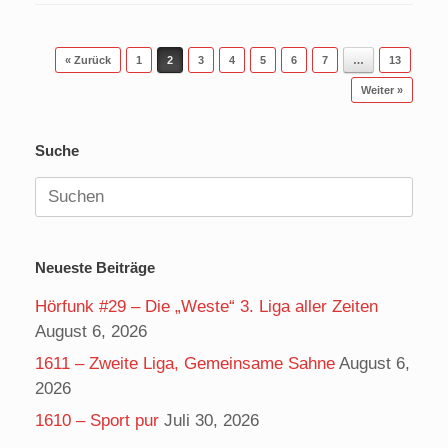
Beitragsnavigation
« Zurück
1
2
3
4
5
6
7
…
13
Weiter »
Suche
Suchen
nach:
Neueste Beiträge
Hörfunk #29 – Die „Weste“ 3. Liga aller Zeiten
August 6, 2026
1611 – Zweite Liga, Gemeinsame Sahne
August 6,
2026
1610 – Sport pur
Juli 30, 2026