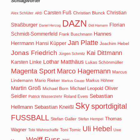
Schlagwörter
Carsten Fuß
Christian
Christian Blunck
Alex Schlüter
ARD
DAZN
Straßburger
Florian
Daniel Herzog
Didi Hamann
Hannes
Schmidt-Sommerfeld
Frank Buschmann
Jan Platte
Herrmann
Hansi Küpper
Joachim Hebel
Jonas Friedrich
Kai Dittmann
Jürgen Schmitz
Lothar Matthäus
Karsten Linke
Lukas Schönmüller
Magenta Sport
Marco Hagemann
Marcus
Lindemann
Mario Rieker
Markus Höhner
Markus Gaupp
Martin Groß
Oliver
Michael Born
Michael Leopold
Seidler
Sebastian
Roland Evers
Patrick Wasserziehr
Sky
sportdigital
Hellmann
Sebastian Kneißl
FUSSBALL
Stefan Galler
Thomas
Stefan Hempel
Uli Hebel
Wagner
Toni Tomic
Tobi Wahnschaffe
Uwe
Wolff Fuss