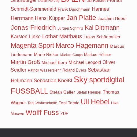
Straßburger
Florian
Daniel Herzog
Didi Hamann
Hannes
Schmidt-Sommerfeld
Frank Buschmann
Jan Platte
Herrmann
Hansi Küpper
Joachim Hebel
Jonas Friedrich
Kai Dittmann
Jürgen Schmitz
Lothar Matthäus
Karsten Linke
Lukas Schönmüller
Magenta Sport
Marco Hagemann
Marcus
Lindemann
Mario Rieker
Markus Höhner
Markus Gaupp
Martin Groß
Oliver
Michael Born
Michael Leopold
Seidler
Sebastian
Roland Evers
Patrick Wasserziehr
Sky
sportdigital
Hellmann
Sebastian Kneißl
FUSSBALL
Stefan Galler
Thomas
Stefan Hempel
Uli Hebel
Wagner
Toni Tomic
Tobi Wahnschaffe
Uwe
Wolff Fuss
ZDF
Morawe