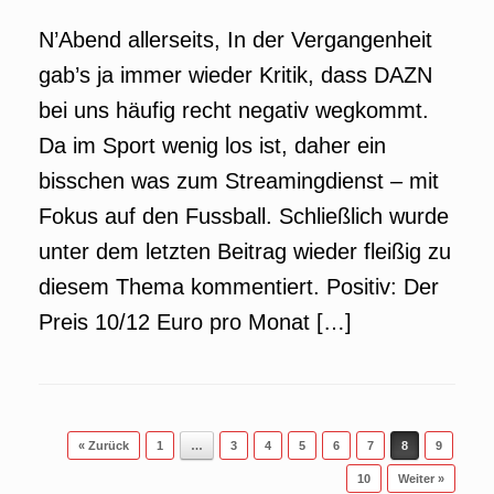
N’Abend allerseits, In der Vergangenheit
gab’s ja immer wieder Kritik, dass DAZN
bei uns häufig recht negativ wegkommt.
Da im Sport wenig los ist, daher ein
bisschen was zum Streamingdienst – mit
Fokus auf den Fussball. Schließlich wurde
unter dem letzten Beitrag wieder fleißig zu
diesem Thema kommentiert. Positiv: Der
Preis 10/12 Euro pro Monat […]
Beitragsnavigation
« Zurück
1
…
3
4
5
6
7
8
9
10
Weiter »