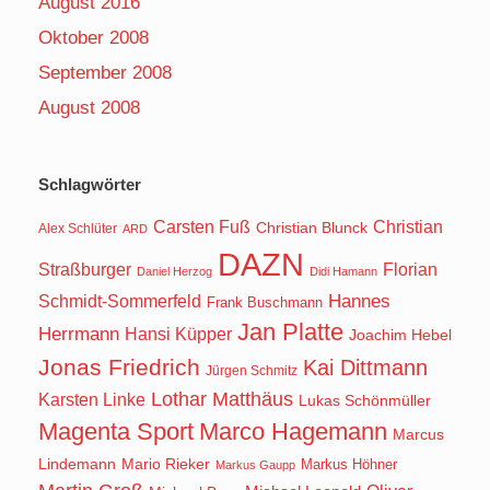
August 2016
Oktober 2008
September 2008
August 2008
Schlagwörter
Carsten Fuß
Christian
Christian Blunck
Alex Schlüter
ARD
DAZN
Straßburger
Florian
Daniel Herzog
Didi Hamann
Hannes
Schmidt-Sommerfeld
Frank Buschmann
Jan Platte
Herrmann
Hansi Küpper
Joachim Hebel
Jonas Friedrich
Kai Dittmann
Jürgen Schmitz
Lothar Matthäus
Karsten Linke
Lukas Schönmüller
Magenta Sport
Marco Hagemann
Marcus
Lindemann
Mario Rieker
Markus Höhner
Markus Gaupp