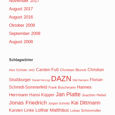
November 2017
August 2017
August 2016
Oktober 2008
September 2008
August 2008
Schlagwörter
Carsten Fuß
Christian
Christian Blunck
Alex Schlüter
ARD
DAZN
Straßburger
Florian
Daniel Herzog
Didi Hamann
Hannes
Schmidt-Sommerfeld
Frank Buschmann
Jan Platte
Herrmann
Hansi Küpper
Joachim Hebel
Jonas Friedrich
Kai Dittmann
Jürgen Schmitz
Lothar Matthäus
Karsten Linke
Lukas Schönmüller