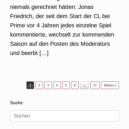
niemals gerechnet hätten: Jonas
Friedrich, der seit dem Start der CL bei
Prime vor 4 Jahren jedes einzelne Spiel
kommentierte, wechselt zur kommenden
Saison auf den Posten des Moderators
und beerbt […]
Beitragsnavigation
1
2
3
4
5
6
…
17
Weiter »
Suche
Suchen
nach: