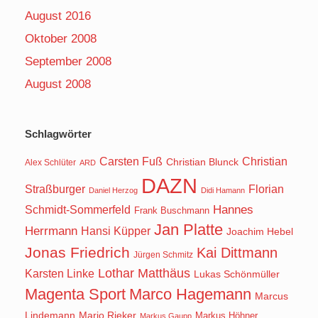
August 2016
Oktober 2008
September 2008
August 2008
Schlagwörter
Carsten Fuß
Christian
Christian Blunck
Alex Schlüter
ARD
DAZN
Straßburger
Florian
Daniel Herzog
Didi Hamann
Hannes
Schmidt-Sommerfeld
Frank Buschmann
Jan Platte
Herrmann
Hansi Küpper
Joachim Hebel
Jonas Friedrich
Kai Dittmann
Jürgen Schmitz
Lothar Matthäus
Karsten Linke
Lukas Schönmüller
Magenta Sport
Marco Hagemann
Marcus
Lindemann
Mario Rieker
Markus Höhner
Markus Gaupp