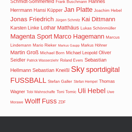
Hannes
Schmidt-Sommerfeld
Frank Buschmann
Jan Platte
Herrmann
Hansi Küpper
Joachim Hebel
Jonas Friedrich
Kai Dittmann
Jürgen Schmitz
Lothar Matthäus
Karsten Linke
Lukas Schönmüller
Magenta Sport
Marco Hagemann
Marcus
Lindemann
Mario Rieker
Markus Höhner
Markus Gaupp
Martin Groß
Oliver
Michael Born
Michael Leopold
Seidler
Sebastian
Roland Evers
Patrick Wasserziehr
Sky
sportdigital
Hellmann
Sebastian Kneißl
FUSSBALL
Stefan Galler
Thomas
Stefan Hempel
Uli Hebel
Wagner
Toni Tomic
Tobi Wahnschaffe
Uwe
Wolff Fuss
ZDF
Morawe