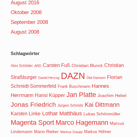
August 2016
Oktober 2008
September 2008
August 2008
Schlagwörter
Carsten Fuß
Christian
Christian Blunck
Alex Schlüter
ARD
DAZN
Straßburger
Florian
Daniel Herzog
Didi Hamann
Hannes
Schmidt-Sommerfeld
Frank Buschmann
Jan Platte
Herrmann
Hansi Küpper
Joachim Hebel
Jonas Friedrich
Kai Dittmann
Jürgen Schmitz
Lothar Matthäus
Karsten Linke
Lukas Schönmüller
Magenta Sport
Marco Hagemann
Marcus
Lindemann
Mario Rieker
Markus Höhner
Markus Gaupp