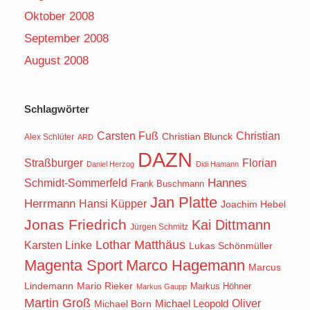
Oktober 2008
September 2008
August 2008
Schlagwörter
Carsten Fuß
Christian
Christian Blunck
Alex Schlüter
ARD
DAZN
Straßburger
Florian
Daniel Herzog
Didi Hamann
Hannes
Schmidt-Sommerfeld
Frank Buschmann
Jan Platte
Herrmann
Hansi Küpper
Joachim Hebel
Jonas Friedrich
Kai Dittmann
Jürgen Schmitz
Lothar Matthäus
Karsten Linke
Lukas Schönmüller
Magenta Sport
Marco Hagemann
Marcus
Lindemann
Mario Rieker
Markus Höhner
Markus Gaupp
Martin Groß
Oliver
Michael Born
Michael Leopold