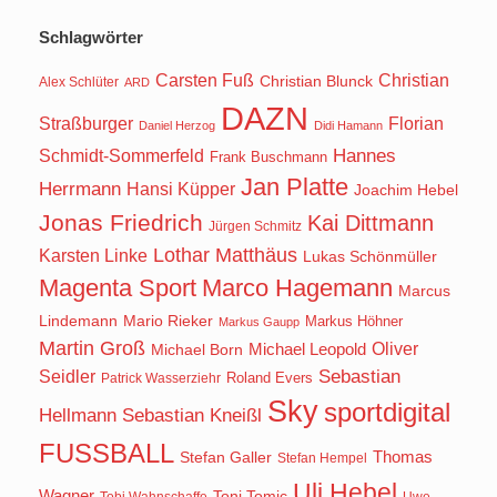
Schlagwörter
Carsten Fuß
Christian
Christian Blunck
Alex Schlüter
ARD
DAZN
Straßburger
Florian
Daniel Herzog
Didi Hamann
Hannes
Schmidt-Sommerfeld
Frank Buschmann
Jan Platte
Herrmann
Hansi Küpper
Joachim Hebel
Jonas Friedrich
Kai Dittmann
Jürgen Schmitz
Lothar Matthäus
Karsten Linke
Lukas Schönmüller
Magenta Sport
Marco Hagemann
Marcus
Lindemann
Mario Rieker
Markus Höhner
Markus Gaupp
Martin Groß
Oliver
Michael Born
Michael Leopold
Seidler
Sebastian
Roland Evers
Patrick Wasserziehr
Sky
sportdigital
Hellmann
Sebastian Kneißl
FUSSBALL
Stefan Galler
Thomas
Stefan Hempel
Uli Hebel
Wagner
Toni Tomic
Tobi Wahnschaffe
Uwe