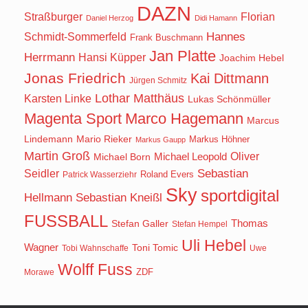
DAZN
Straßburger
Florian
Daniel Herzog
Didi Hamann
Hannes
Schmidt-Sommerfeld
Frank Buschmann
Jan Platte
Herrmann
Hansi Küpper
Joachim Hebel
Jonas Friedrich
Kai Dittmann
Jürgen Schmitz
Lothar Matthäus
Karsten Linke
Lukas Schönmüller
Magenta Sport
Marco Hagemann
Marcus
Lindemann
Mario Rieker
Markus Höhner
Markus Gaupp
Martin Groß
Oliver
Michael Born
Michael Leopold
Seidler
Sebastian
Roland Evers
Patrick Wasserziehr
Sky
sportdigital
Hellmann
Sebastian Kneißl
FUSSBALL
Stefan Galler
Thomas
Stefan Hempel
Uli Hebel
Wagner
Toni Tomic
Tobi Wahnschaffe
Uwe
Wolff Fuss
ZDF
Morawe