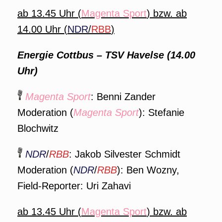
ab 13.45 Uhr (
Magenta Sport
) bzw. ab
14.00 Uhr (
NDR
/
RBB
)
Energie Cottbus – TSV Havelse (14.00
Uhr)
Magenta Sport
: Benni Zander
Moderation (
Magenta Sport
): Stefanie
Blochwitz
NDR
/
RBB
: Jakob Silvester Schmidt
Moderation (
NDR
/
RBB
): Ben Wozny,
Field-Reporter: Uri Zahavi
ab 13.45 Uhr (
Magenta Sport
) bzw. ab