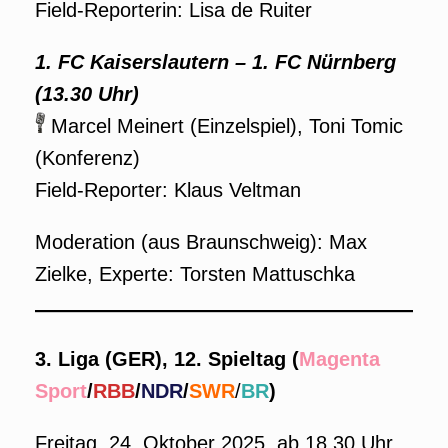
Field-Reporterin: Lisa de Ruiter
1. FC Kaiserslautern – 1. FC Nürnberg
(13.30 Uhr)
Marcel Meinert (Einzelspiel), Toni Tomic
(Konferenz)
Field-Reporter: Klaus Veltman
Moderation (aus Braunschweig): Max
Zielke, Experte: Torsten Mattuschka
3. Liga (GER), 12. Spieltag (
Magenta
Sport
/
RBB
/
NDR
/
SWR
/
BR
)
Freitag, 24. Oktober 2025, ab 18.30 Uhr