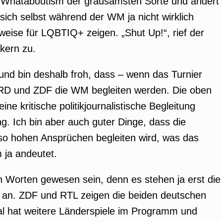
in Whataboutism der grausamsten Sorte und ändert
e sich selbst während der WM ja nicht wirklich
weise für LQBTIQ+ zeigen. „Shut Up!“, rief der
kern zu.
, und bin deshalb froh, dass – wenn das Turnier
 ARD und ZDF die WM begleiten werden. Die oben
e kritische politikjournalistische Begleitung
ng. Ich bin aber auch guter Dinge, dass die
o hohen Ansprüchen begleiten wird, was das
 ja andeutet.
en Worten gewesen sein, denn es stehen ja erst die
e an. ZDF und RTL zeigen die beiden deutschen
al hat weitere Länderspiele im Programm und