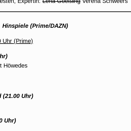
sten, Expertin:
Lena Goeßling
Verena Schweers
,
Hinspiele (Prime/DAZN)
0 Uhr (Prime)
hr)
kt Höwedes
 (21.00 Uhr)
0 Uhr)