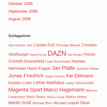
Oktober 2008
September 2008
August 2008
Schlagwörter
Carsten Fuß
Christian
Christian Blunck
Alex Schlüter
ARD
DAZN
Straßburger
Florian
Daniel Herzog
Didi Hamann
Hannes
Schmidt-Sommerfeld
Frank Buschmann
Jan Platte
Herrmann
Hansi Küpper
Joachim Hebel
Jonas Friedrich
Kai Dittmann
Jürgen Schmitz
Lothar Matthäus
Karsten Linke
Lukas Schönmüller
Magenta Sport
Marco Hagemann
Marcus
Lindemann
Mario Rieker
Markus Höhner
Markus Gaupp
Martin Groß
Oliver
Michael Born
Michael Leopold