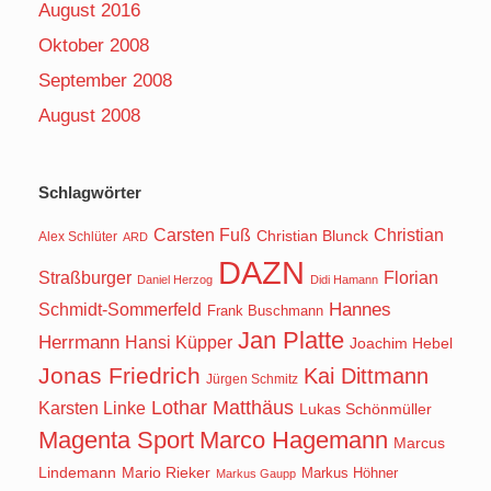
August 2016
Oktober 2008
September 2008
August 2008
Schlagwörter
Carsten Fuß
Christian
Christian Blunck
Alex Schlüter
ARD
DAZN
Straßburger
Florian
Daniel Herzog
Didi Hamann
Hannes
Schmidt-Sommerfeld
Frank Buschmann
Jan Platte
Herrmann
Hansi Küpper
Joachim Hebel
Jonas Friedrich
Kai Dittmann
Jürgen Schmitz
Lothar Matthäus
Karsten Linke
Lukas Schönmüller
Magenta Sport
Marco Hagemann
Marcus
Lindemann
Mario Rieker
Markus Höhner
Markus Gaupp