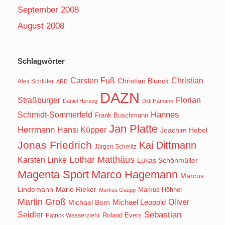
September 2008
August 2008
Schlagwörter
Carsten Fuß
Christian
Christian Blunck
Alex Schlüter
ARD
DAZN
Straßburger
Florian
Daniel Herzog
Didi Hamann
Hannes
Schmidt-Sommerfeld
Frank Buschmann
Jan Platte
Herrmann
Hansi Küpper
Joachim Hebel
Jonas Friedrich
Kai Dittmann
Jürgen Schmitz
Lothar Matthäus
Karsten Linke
Lukas Schönmüller
Magenta Sport
Marco Hagemann
Marcus
Lindemann
Mario Rieker
Markus Höhner
Markus Gaupp
Martin Groß
Oliver
Michael Born
Michael Leopold
Seidler
Sebastian
Roland Evers
Patrick Wasserziehr