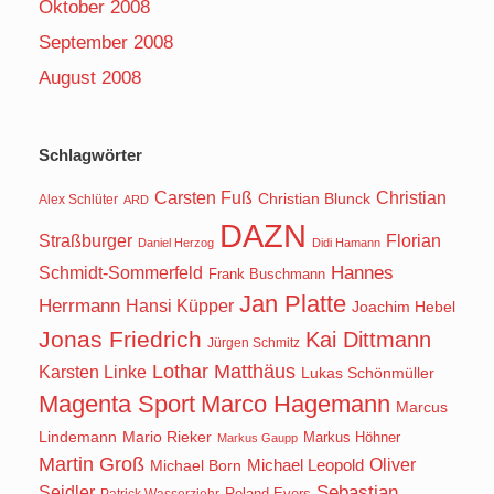
Oktober 2008
September 2008
August 2008
Schlagwörter
Carsten Fuß
Christian
Christian Blunck
Alex Schlüter
ARD
DAZN
Straßburger
Florian
Daniel Herzog
Didi Hamann
Hannes
Schmidt-Sommerfeld
Frank Buschmann
Jan Platte
Herrmann
Hansi Küpper
Joachim Hebel
Jonas Friedrich
Kai Dittmann
Jürgen Schmitz
Lothar Matthäus
Karsten Linke
Lukas Schönmüller
Magenta Sport
Marco Hagemann
Marcus
Lindemann
Mario Rieker
Markus Höhner
Markus Gaupp
Martin Groß
Oliver
Michael Born
Michael Leopold
Seidler
Sebastian
Roland Evers
Patrick Wasserziehr