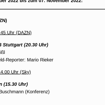
er 2022 bis zum 07. November 2022:
AZN)
9.45 Uhr (DAZN)
B Stuttgart (20.30 Uhr)
ißl
ld-Reporter: Mario Rieker
4.00 Uhr (Sky)
 (15.30 Uhr)
k Buschmann (Konferenz)