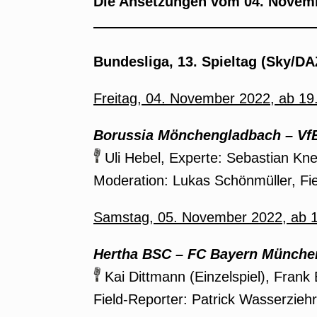
Die Ansetzungen vom 04. Novemb
Bundesliga, 13. Spieltag (Sky/D
Freitag, 04. November 2022, ab 1
Borussia Mönchengladbach
–
Vf
Uli Hebel, Experte: Sebastian Kne
Moderation: Lukas Schönmüller, Fie
Samstag, 05. November 2022, ab 1
Hertha BSC
–
FC Bayern München
Kai Dittmann (Einzelspiel), Fran
Field-Reporter: Patrick Wasserziehr