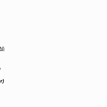
N)
e
r)