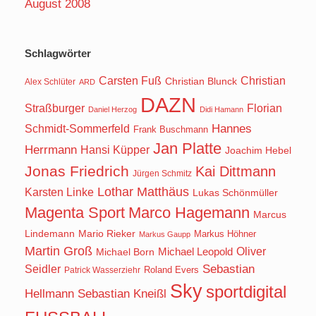
August 2008
Schlagwörter
Carsten Fuß
Christian
Christian Blunck
Alex Schlüter
ARD
DAZN
Straßburger
Florian
Daniel Herzog
Didi Hamann
Hannes
Schmidt-Sommerfeld
Frank Buschmann
Jan Platte
Herrmann
Hansi Küpper
Joachim Hebel
Jonas Friedrich
Kai Dittmann
Jürgen Schmitz
Lothar Matthäus
Karsten Linke
Lukas Schönmüller
Magenta Sport
Marco Hagemann
Marcus
Lindemann
Mario Rieker
Markus Höhner
Markus Gaupp
Martin Groß
Oliver
Michael Born
Michael Leopold
Seidler
Sebastian
Roland Evers
Patrick Wasserziehr
Sky
sportdigital
Hellmann
Sebastian Kneißl