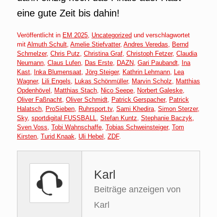
eine gute Zeit bis dahin!
Veröffentlicht in
EM 2025
,
Uncategorized
und verschlagwortet
mit
Almuth Schult
,
Amelie Stiefvatter
,
Andres Veredas
,
Bernd
Schmelzer
,
Chris Putz
,
Christina Graf
,
Christoph Fetzer
,
Claudia
Neumann
,
Claus Lufen
,
Das Erste
,
DAZN
,
Gari Paubandt
,
Ina
Kast
,
Inka Blumensaat
,
Jörg Steiger
,
Kathrin Lehmann
,
Lea
Wagner
,
Lili Engels
,
Lukas Schönmüller
,
Marvin Scholz
,
Matthias
Opdenhövel
,
Matthias Stach
,
Nico Seepe
,
Norbert Galeske
,
Oliver Faßnacht
,
Oliver Schmidt
,
Patrick Gerspacher
,
Patrick
Halatsch
,
ProSieben
,
Ruhrsport.tv
,
Sami Khedira
,
Simon Sterzer
,
Sky
,
sportdigital FUSSBALL
,
Stefan Kuntz
,
Stephanie Baczyk
,
Sven Voss
,
Tobi Wahnschaffe
,
Tobias Schweinsteiger
,
Tom
Kirsten
,
Turid Knaak
,
Uli Hebel
,
ZDF
.
Karl
Beiträge anzeigen von
Karl