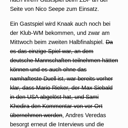
Seite von Nico Seepe zum Einsatz.
Ein Gastspiel wird Knaak auch noch bei
der Klub-WM bekommen, und zwar am
Mittwoch beim zweiten Halbfinalspiel.
Da
es das einzige Spiel war, an dem
deutsche Mannschaften teilnehmen hätten
können und es auch ohne das
namhafteste Duell ist, war bereits vorher
klar, dass Mario Rieker, der Max Siebald
in den USA abgelöst hat, und Sami
Khedira den Kommentar von vor Ort
übernehmen werden
, Andres Veredas
besorgt erneut die Interviews und die