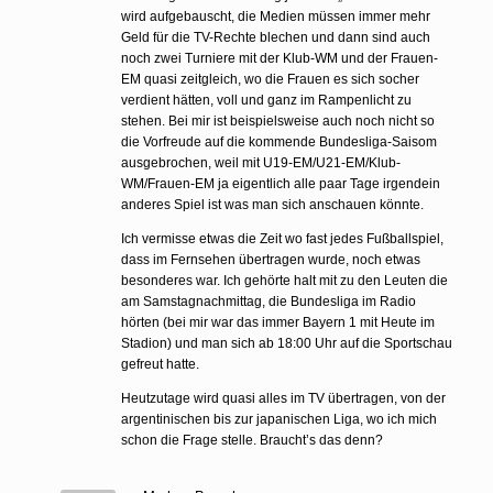
wird aufgebauscht, die Medien müssen immer mehr
Geld für die TV-Rechte blechen und dann sind auch
noch zwei Turniere mit der Klub-WM und der Frauen-
EM quasi zeitgleich, wo die Frauen es sich socher
verdient hätten, voll und ganz im Rampenlicht zu
stehen. Bei mir ist beispielsweise auch noch nicht so
die Vorfreude auf die kommende Bundesliga-Saisom
ausgebrochen, weil mit U19-EM/U21-EM/Klub-
WM/Frauen-EM ja eigentlich alle paar Tage irgendein
anderes Spiel ist was man sich anschauen könnte.
Ich vermisse etwas die Zeit wo fast jedes Fußballspiel,
dass im Fernsehen übertragen wurde, noch etwas
besonderes war. Ich gehörte halt mit zu den Leuten die
am Samstagnachmittag, die Bundesliga im Radio
hörten (bei mir war das immer Bayern 1 mit Heute im
Stadion) und man sich ab 18:00 Uhr auf die Sportschau
gefreut hatte.
Heutzutage wird quasi alles im TV übertragen, von der
argentinischen bis zur japanischen Liga, wo ich mich
schon die Frage stelle. Braucht’s das denn?