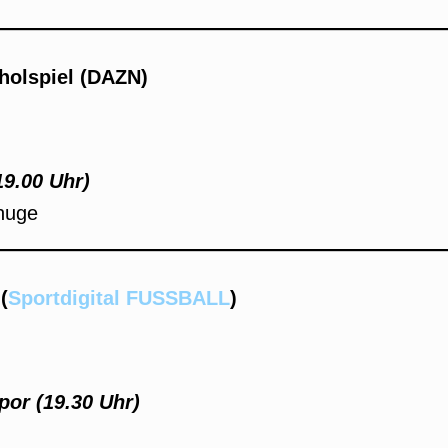
hholspiel (DAZN)
19.00 Uhr)
enuge
(
Sportdigital FUSSBALL
)
por (19.30 Uhr)