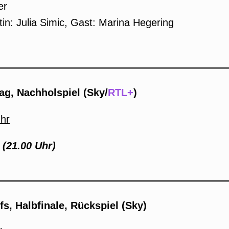
er
tin: Julia Simic, Gast: Marina Hegering
ag, Nachholspiel (Sky/
RTL+
)
Uhr
 (21.00 Uhr)
s, Halbfinale, Rückspiel (Sky)