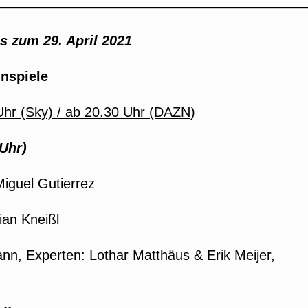
s zum 29. April 2021
nspiele
 Uhr (Sky) / ab 20.30 Uhr (DAZN)
Uhr)
Miguel Gutierrez
ian Kneißl
nn, Experten: Lothar Matthäus & Erik Meijer,