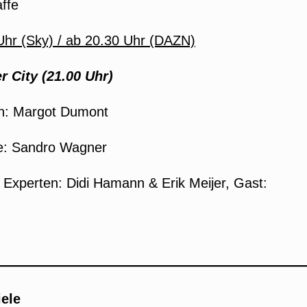
ffe
 Uhr (Sky) / ab 20.30 Uhr (DAZN)
 City (21.00 Uhr)
in: Margot Dumont
: Sandro Wagner
 Experten: Didi Hamann & Erik Meijer, Gast:
iele