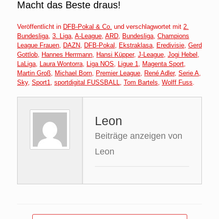
Macht das Beste draus!
Veröffentlicht in
DFB-Pokal & Co.
und verschlagwortet mit
2.
Bundesliga
,
3. Liga
,
A-League
,
ARD
,
Bundesliga
,
Champions
League Frauen
,
DAZN
,
DFB-Pokal
,
Ekstraklasa
,
Eredivisie
,
Gerd
Gottlob
,
Hannes Herrmann
,
Hansi Küpper
,
J-League
,
Jogi Hebel
,
LaLiga
,
Laura Wontorra
,
Liga NOS
,
Ligue 1
,
Magenta Sport
,
Martin Groß
,
Michael Born
,
Premier League
,
René Adler
,
Serie A
,
Sky
,
Sport1
,
sportdigital FUSSBALL
,
Tom Bartels
,
Wolff Fuss
.
Leon
Beiträge anzeigen von
Leon
Beitragsnavigation