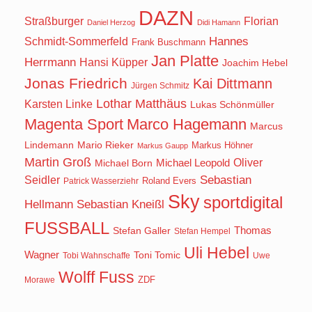
DAZN
Straßburger
Florian
Daniel Herzog
Didi Hamann
Hannes
Schmidt-Sommerfeld
Frank Buschmann
Jan Platte
Herrmann
Hansi Küpper
Joachim Hebel
Jonas Friedrich
Kai Dittmann
Jürgen Schmitz
Lothar Matthäus
Karsten Linke
Lukas Schönmüller
Magenta Sport
Marco Hagemann
Marcus
Lindemann
Mario Rieker
Markus Höhner
Markus Gaupp
Martin Groß
Oliver
Michael Born
Michael Leopold
Seidler
Sebastian
Roland Evers
Patrick Wasserziehr
Sky
sportdigital
Hellmann
Sebastian Kneißl
FUSSBALL
Stefan Galler
Thomas
Stefan Hempel
Uli Hebel
Wagner
Toni Tomic
Tobi Wahnschaffe
Uwe
Wolff Fuss
ZDF
Morawe