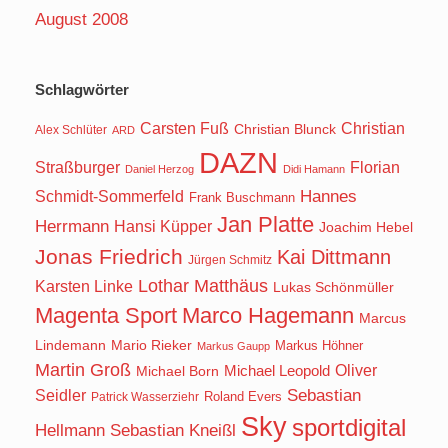
August 2008
Schlagwörter
Carsten Fuß
Christian
Christian Blunck
Alex Schlüter
ARD
DAZN
Straßburger
Florian
Daniel Herzog
Didi Hamann
Hannes
Schmidt-Sommerfeld
Frank Buschmann
Jan Platte
Herrmann
Hansi Küpper
Joachim Hebel
Jonas Friedrich
Kai Dittmann
Jürgen Schmitz
Lothar Matthäus
Karsten Linke
Lukas Schönmüller
Magenta Sport
Marco Hagemann
Marcus
Lindemann
Mario Rieker
Markus Höhner
Markus Gaupp
Martin Groß
Oliver
Michael Born
Michael Leopold
Seidler
Sebastian
Roland Evers
Patrick Wasserziehr
Sky
sportdigital
Hellmann
Sebastian Kneißl