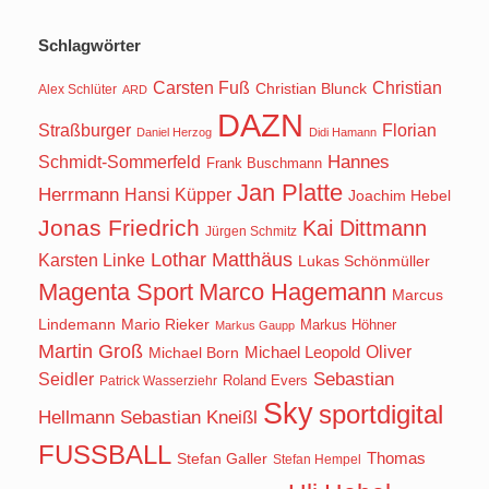
Schlagwörter
Carsten Fuß
Christian
Christian Blunck
Alex Schlüter
ARD
DAZN
Straßburger
Florian
Daniel Herzog
Didi Hamann
Hannes
Schmidt-Sommerfeld
Frank Buschmann
Jan Platte
Herrmann
Hansi Küpper
Joachim Hebel
Jonas Friedrich
Kai Dittmann
Jürgen Schmitz
Lothar Matthäus
Karsten Linke
Lukas Schönmüller
Magenta Sport
Marco Hagemann
Marcus
Lindemann
Mario Rieker
Markus Höhner
Markus Gaupp
Martin Groß
Oliver
Michael Born
Michael Leopold
Seidler
Sebastian
Roland Evers
Patrick Wasserziehr
Sky
sportdigital
Hellmann
Sebastian Kneißl
FUSSBALL
Stefan Galler
Thomas
Stefan Hempel