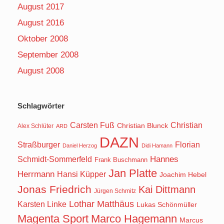
August 2017
August 2016
Oktober 2008
September 2008
August 2008
Schlagwörter
Carsten Fuß
Christian
Christian Blunck
Alex Schlüter
ARD
DAZN
Straßburger
Florian
Daniel Herzog
Didi Hamann
Hannes
Schmidt-Sommerfeld
Frank Buschmann
Jan Platte
Herrmann
Hansi Küpper
Joachim Hebel
Jonas Friedrich
Kai Dittmann
Jürgen Schmitz
Lothar Matthäus
Karsten Linke
Lukas Schönmüller
Magenta Sport
Marco Hagemann
Marcus