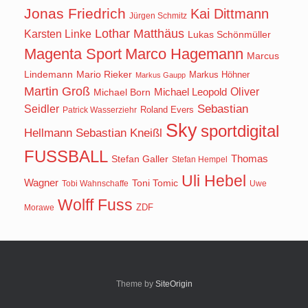
Jonas Friedrich
Kai Dittmann
Jürgen Schmitz
Lothar Matthäus
Karsten Linke
Lukas Schönmüller
Magenta Sport
Marco Hagemann
Marcus
Lindemann
Mario Rieker
Markus Höhner
Markus Gaupp
Martin Groß
Oliver
Michael Born
Michael Leopold
Seidler
Sebastian
Roland Evers
Patrick Wasserziehr
Sky
sportdigital
Hellmann
Sebastian Kneißl
FUSSBALL
Stefan Galler
Thomas
Stefan Hempel
Uli Hebel
Wagner
Toni Tomic
Tobi Wahnschaffe
Uwe
Wolff Fuss
ZDF
Morawe
Theme by
SiteOrigin