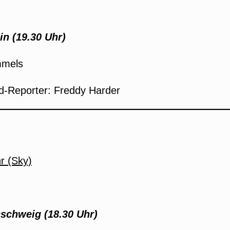
in (19.30 Uhr
)
mmels
ld-Reporter: Freddy Harder
r (Sky)
nschweig (18.30 Uhr)