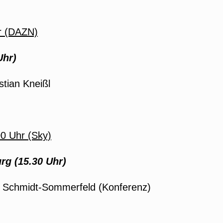
r (DAZN)
Uhr)
tian Kneißl
0 Uhr (Sky)
g (15.30 Uhr)
an Schmidt-Sommerfeld (Konferenz)