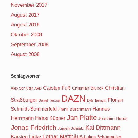
November 2017
August 2017
August 2016
Oktober 2008
September 2008
August 2008
Schlagwörter
Carsten Fuß
Christian
Christian Blunck
Alex Schlüter
ARD
DAZN
Straßburger
Florian
Daniel Herzog
Didi Hamann
Hannes
Schmidt-Sommerfeld
Frank Buschmann
Jan Platte
Herrmann
Hansi Küpper
Joachim Hebel
Jonas Friedrich
Kai Dittmann
Jürgen Schmitz
Lothar Matthäus
Karsten Linke
Lukas Schönmüller