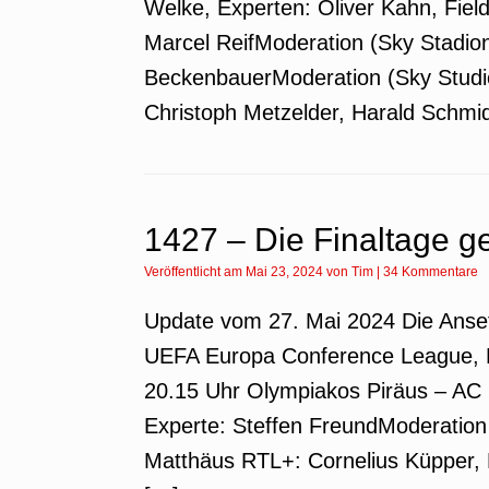
Welke, Experten: Oliver Kahn, Fiel
Marcel ReifModeration (Sky Stadion
BeckenbauerModeration (Sky Studio
Christoph Metzelder, Harald Schmid
1427 – Die Finaltage g
Veröffentlicht am
Mai 23, 2024
von
Tim
|
34 Kommentare
Update vom 27. Mai 2024 Die Anse
UEFA Europa Conference League, Fi
20.15 Uhr Olympiakos Piräus – AC 
Experte: Steffen FreundModeration 
Matthäus RTL+: Cornelius Küpper,