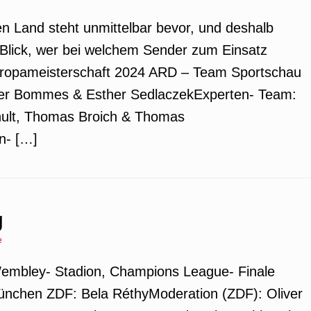
en Land steht unmittelbar bevor, und deshalb
 Blick, wer bei welchem Sender zum Einsatz
ropameisterschaft 2024 ARD – Team Sportschau
der Bommes & Esther SedlaczekExperten- Team:
hult, Thomas Broich & Thomas
n- […]
g
e
 Wembley- Stadion, Champions League- Finale
nchen ZDF: Bela RéthyModeration (ZDF): Oliver