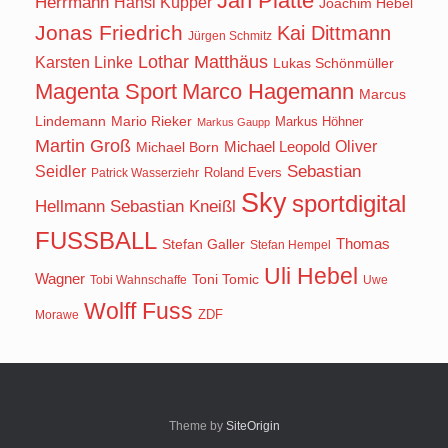
Jan Platte
Herrmann
Hansi Küpper
Joachim Hebel
Jonas Friedrich
Kai Dittmann
Jürgen Schmitz
Lothar Matthäus
Karsten Linke
Lukas Schönmüller
Magenta Sport
Marco Hagemann
Marcus
Lindemann
Mario Rieker
Markus Höhner
Markus Gaupp
Martin Groß
Oliver
Michael Born
Michael Leopold
Seidler
Sebastian
Roland Evers
Patrick Wasserziehr
Sky
sportdigital
Hellmann
Sebastian Kneißl
FUSSBALL
Stefan Galler
Thomas
Stefan Hempel
Uli Hebel
Wagner
Toni Tomic
Tobi Wahnschaffe
Uwe
Wolff Fuss
ZDF
Morawe
Theme by
SiteOrigin