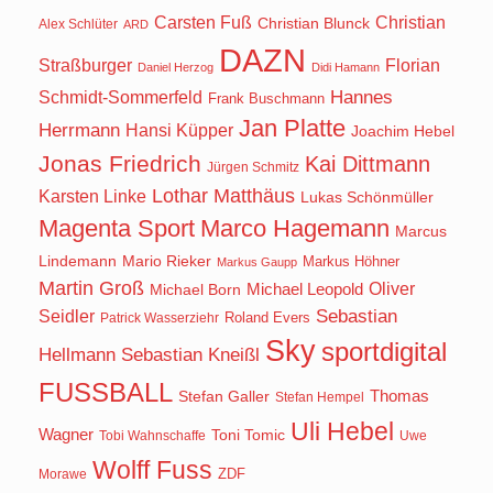
Carsten Fuß
Christian
Christian Blunck
Alex Schlüter
ARD
DAZN
Straßburger
Florian
Daniel Herzog
Didi Hamann
Hannes
Schmidt-Sommerfeld
Frank Buschmann
Jan Platte
Herrmann
Hansi Küpper
Joachim Hebel
Jonas Friedrich
Kai Dittmann
Jürgen Schmitz
Lothar Matthäus
Karsten Linke
Lukas Schönmüller
Magenta Sport
Marco Hagemann
Marcus
Lindemann
Mario Rieker
Markus Höhner
Markus Gaupp
Martin Groß
Oliver
Michael Born
Michael Leopold
Seidler
Sebastian
Roland Evers
Patrick Wasserziehr
Sky
sportdigital
Hellmann
Sebastian Kneißl
FUSSBALL
Stefan Galler
Thomas
Stefan Hempel
Uli Hebel
Wagner
Toni Tomic
Tobi Wahnschaffe
Uwe
Wolff Fuss
ZDF
Morawe