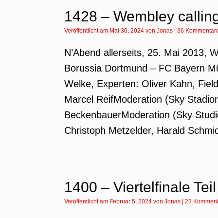
1428 – Wembley callin
Veröffentlicht am
Mai 30, 2024
von
Jonas
|
36 Kommentar
N’Abend allerseits, 25. Mai 2013,
Borussia Dortmund – FC Bayern Mü
Welke, Experten: Oliver Kahn, Fiel
Marcel ReifModeration (Sky Stadion
BeckenbauerModeration (Sky Studio
Christoph Metzelder, Harald Schmid
1400 – Viertelfinale Teil
Veröffentlicht am
Februar 5, 2024
von
Jonas
|
23 Komment