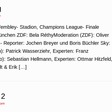
g
e
 Wembley- Stadion, Champions League- Finale
nchen ZDF: Bela RéthyModeration (ZDF): Oliver
d- Reporter: Jochen Breyer und Boris Büchler Sky:
): Patrick Wasserziehr, Experten: Franz
): Sebastian Hellmann, Experten: Ottmar Hitzfeld
t & Erik […]
 2
are