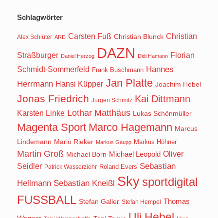
Schlagwörter
Carsten Fuß
Christian
Christian Blunck
Alex Schlüter
ARD
DAZN
Straßburger
Florian
Daniel Herzog
Didi Hamann
Hannes
Schmidt-Sommerfeld
Frank Buschmann
Jan Platte
Herrmann
Hansi Küpper
Joachim Hebel
Jonas Friedrich
Kai Dittmann
Jürgen Schmitz
Lothar Matthäus
Karsten Linke
Lukas Schönmüller
Magenta Sport
Marco Hagemann
Marcus
Lindemann
Mario Rieker
Markus Höhner
Markus Gaupp
Martin Groß
Oliver
Michael Born
Michael Leopold
Seidler
Sebastian
Roland Evers
Patrick Wasserziehr
Sky
sportdigital
Hellmann
Sebastian Kneißl
FUSSBALL
Stefan Galler
Thomas
Stefan Hempel
Uli Hebel