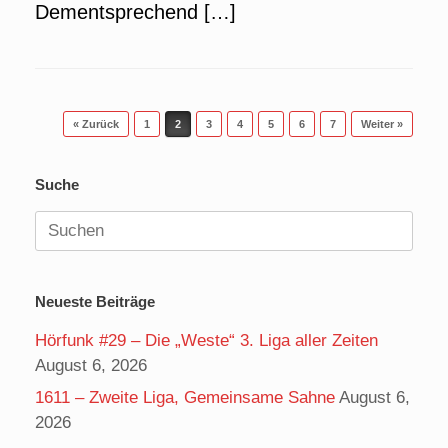
Dementsprechend […]
Beitragsnavigation
« Zurück
1
2
3
4
5
6
7
Weiter »
Suche
Suchen
nach:
Neueste Beiträge
Hörfunk #29 – Die „Weste“ 3. Liga aller Zeiten
August 6, 2026
1611 – Zweite Liga, Gemeinsame Sahne
August 6,
2026