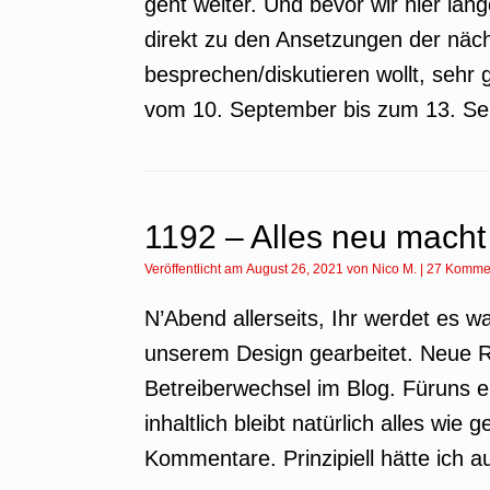
geht weiter. Und bevor wir hier l
direkt zu den Ansetzungen der näc
besprechen/diskutieren wollt, seh
vom 10. September bis zum 13. S
1192 – Alles neu macht
Veröffentlicht am
August 26, 2021
von
Nico M.
|
27 Komme
N’Abend allerseits, Ihr werdet es w
unserem Design gearbeitet. Neue R
Betreiberwechsel im Blog. Füruns 
inhaltlich bleibt natürlich alles w
Kommentare. Prinzipiell hätte ich a