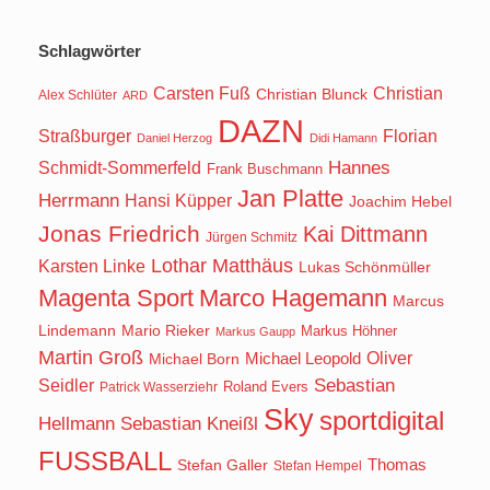
Schlagwörter
Carsten Fuß
Christian
Christian Blunck
Alex Schlüter
ARD
DAZN
Straßburger
Florian
Daniel Herzog
Didi Hamann
Hannes
Schmidt-Sommerfeld
Frank Buschmann
Jan Platte
Herrmann
Hansi Küpper
Joachim Hebel
Jonas Friedrich
Kai Dittmann
Jürgen Schmitz
Lothar Matthäus
Karsten Linke
Lukas Schönmüller
Magenta Sport
Marco Hagemann
Marcus
Lindemann
Mario Rieker
Markus Höhner
Markus Gaupp
Martin Groß
Oliver
Michael Born
Michael Leopold
Seidler
Sebastian
Roland Evers
Patrick Wasserziehr
Sky
sportdigital
Hellmann
Sebastian Kneißl
FUSSBALL
Stefan Galler
Thomas
Stefan Hempel