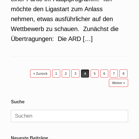
möchte den Ligastart zum Anlass
nehmen, etwas ausführlicher auf den
Wettbewerb zu schauen. Zunächst die
Übertragungen: Die ARD […]
Beitragsnavigation
« Zurück
1
2
3
4
5
6
7
8
Weiter »
Suche
Suchen
nach:
Neueste Beiträge