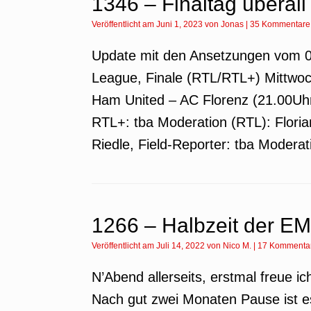
1346 – Finaltag überall
Veröffentlicht am
Juni 1, 2023
von
Jonas
|
35 Kommentare
Update mit den Ansetzungen vom 06
League, Finale (RTL/RTL+) Mittwoc
Ham United – AC Florenz (21.00Uh
RTL+: tba Moderation (RTL): Floria
Riedle, Field-Reporter: tba Modera
1266 – Halbzeit der EM
Veröffentlicht am
Juli 14, 2022
von
Nico M.
|
17 Kommenta
N’Abend allerseits, erstmal freue i
Nach gut zwei Monaten Pause ist es