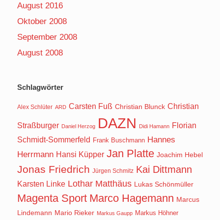
August 2016
Oktober 2008
September 2008
August 2008
Schlagwörter
Carsten Fuß
Christian
Christian Blunck
Alex Schlüter
ARD
DAZN
Straßburger
Florian
Daniel Herzog
Didi Hamann
Hannes
Schmidt-Sommerfeld
Frank Buschmann
Jan Platte
Herrmann
Hansi Küpper
Joachim Hebel
Jonas Friedrich
Kai Dittmann
Jürgen Schmitz
Lothar Matthäus
Karsten Linke
Lukas Schönmüller
Magenta Sport
Marco Hagemann
Marcus
Lindemann
Mario Rieker
Markus Höhner
Markus Gaupp