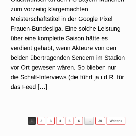
zum vorzeitig klargemachten
Meisterschaftstitel in der Google Pixel
Frauen-Bundesliga. Eine solche Leistung
über eine komplette Saison hätte es
verdient gehabt, wenn Akteure von den
beiden übertragenden Sendern im Stadion
vor Ort gewesen wären. So blieben nur
die Schalt-Interviews (die führt ja i.d.R. für
das Feed […]
Beitragsnavigation
1
2
3
4
5
6
…
30
Weiter »